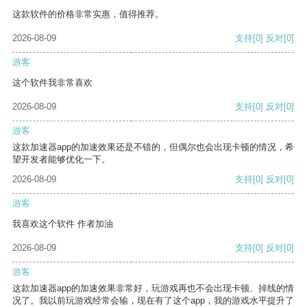
这款软件的价格非常实惠，值得推荐。
2026-08-09
支持
[0]
反对
[0]
游客
这个软件我非常喜欢
2026-08-09
支持
[0]
反对
[0]
游客
这款加速器app的加速效果还是不错的，但偶尔也会出现卡顿的情况，希
望开发者能够优化一下。
2026-08-09
支持
[0]
反对
[0]
游客
我喜欢这个软件 作者加油
2026-08-09
支持
[0]
反对
[0]
游客
这款加速器app的加速效果非常好，玩游戏再也不会出现卡顿、掉线的情
况了。我以前玩游戏经常会输，现在有了这个app，我的游戏水平提升了