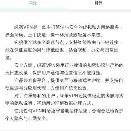
简介
排行
绿茶VPN是一款主打简洁与安全的虚拟私人网络服务，
界面清爽、上手快速，像一杯清茶般轻盈不累赘。
它提供全球多个高速节点，支持智能路由与一键连接，
能在保证速度的同时降低延迟，适合视频、办公与日常浏
览。
安全方面，绿茶VPN采用行业标准的加密协议与严格的
无日志政策，保护用户通信与位置信息不被泄露。
产品兼容多平台，提供桌面与移动端客户端，并支持自
动重连与分应用代理，方便用户按需设置。
对于注重隐私的用户，绿茶VPN还提供稳定的客服与透
明的隐私说明，帮助用户理解数据处理方式。
使用任何VPN时请遵守当地法律法规，合理合法地保护
个人隐私与上网安全。