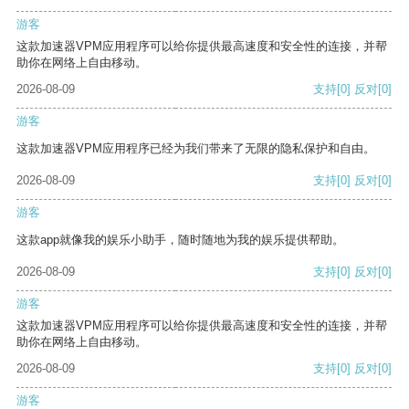
游客
这款加速器VPM应用程序可以给你提供最高速度和安全性的连接，并帮
助你在网络上自由移动。
2026-08-09
支持
[0]
反对
[0]
游客
这款加速器VPM应用程序已经为我们带来了无限的隐私保护和自由。
2026-08-09
支持
[0]
反对
[0]
游客
这款app就像我的娱乐小助手，随时随地为我的娱乐提供帮助。
2026-08-09
支持
[0]
反对
[0]
游客
这款加速器VPM应用程序可以给你提供最高速度和安全性的连接，并帮
助你在网络上自由移动。
2026-08-09
支持
[0]
反对
[0]
游客